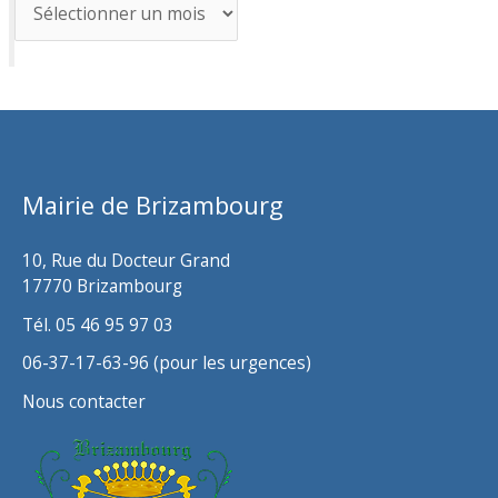
A
r
c
h
i
v
Mairie de Brizambourg
e
s
10, Rue du Docteur Grand
17770 Brizambourg
Tél. 05 46 95 97 03
06-37-17-63-96 (pour les urgences)
Nous contacter