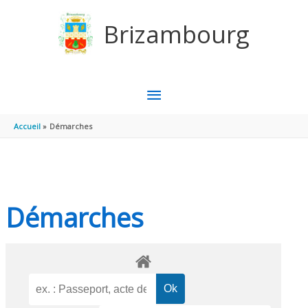
Aller au contenu
Aller au pied de page
Brizambourg
MENU
PRINCIPAL
Accueil
Démarches
Démarches