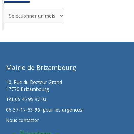
A
r
c
h
i
v
Mairie de Brizambourg
e
s
10, Rue du Docteur Grand
17770 Brizambourg
Tél. 05 46 95 97 03
06-37-17-63-96 (pour les urgences)
Nous contacter