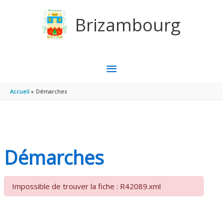
Aller au contenu
Aller au pied de page
Brizambourg
MENU
PRINCIPAL
Accueil
Démarches
Démarches
Impossible de trouver la fiche : R42089.xml