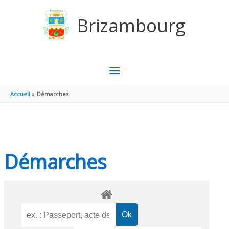
Aller au contenu
Aller au pied de page
Brizambourg
MENU
PRINCIPAL
Accueil
Démarches
Démarches