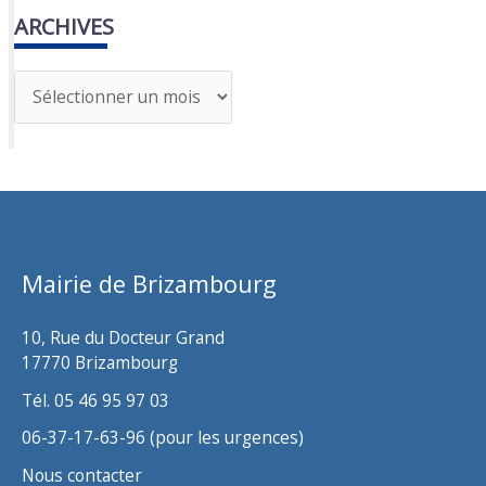
ARCHIVES
A
r
c
h
i
v
Mairie de Brizambourg
e
s
10, Rue du Docteur Grand
17770 Brizambourg
Tél. 05 46 95 97 03
06-37-17-63-96 (pour les urgences)
Nous contacter