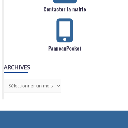
Contacter la mairie
PanneauPocket
ARCHIVES
A
r
c
h
i
v