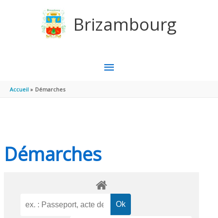
Aller au contenu
Aller au pied de page
Brizambourg
MENU
PRINCIPAL
Accueil
Démarches
Démarches