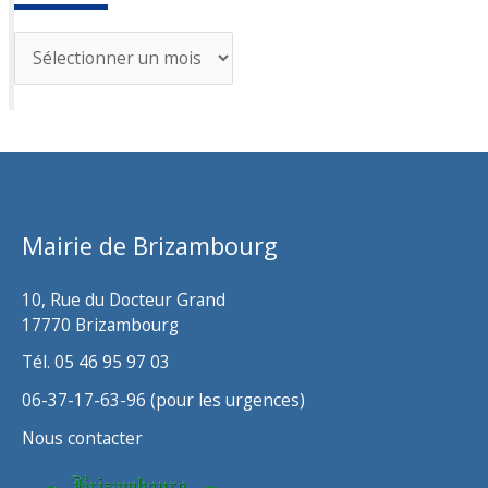
A
r
c
h
i
v
Mairie de Brizambourg
e
s
10, Rue du Docteur Grand
17770 Brizambourg
Tél. 05 46 95 97 03
06-37-17-63-96 (pour les urgences)
Nous contacter