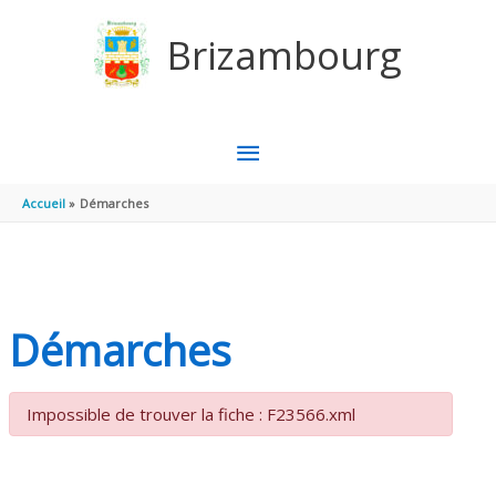
Aller au contenu
Aller au pied de page
Brizambourg
MENU
PRINCIPAL
Accueil
Démarches
Démarches
Impossible de trouver la fiche : F23566.xml