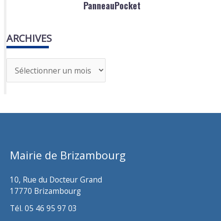
PanneauPocket
ARCHIVES
A
r
c
h
i
v
Mairie de Brizambourg
e
s
10, Rue du Docteur Grand
17770 Brizambourg
Tél. 05 46 95 97 03