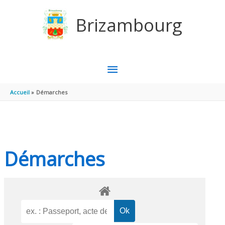
Aller au contenu
Aller au pied de page
Brizambourg
MENU
PRINCIPAL
Accueil
Démarches
Démarches