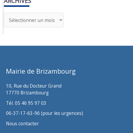
ARCHIVES
A
r
c
h
i
v
Mairie de Brizambourg
e
s
10, Rue du Docteur Grand
17770 Brizambourg
Tél. 05 46 95 97 03
06-37-17-63-96 (pour les urgences)
Nous contacter