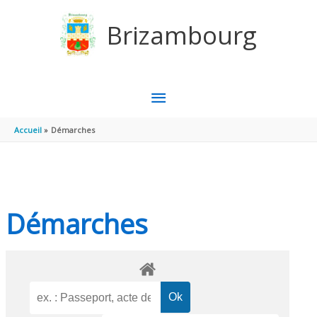
Aller au contenu
Aller au pied de page
Brizambourg
MENU
PRINCIPAL
Accueil
Démarches
Démarches