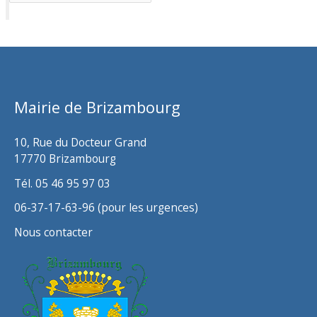
r
c
h
i
v
Mairie de Brizambourg
e
s
10, Rue du Docteur Grand
17770 Brizambourg
Tél. 05 46 95 97 03
06-37-17-63-96 (pour les urgences)
Nous contacter