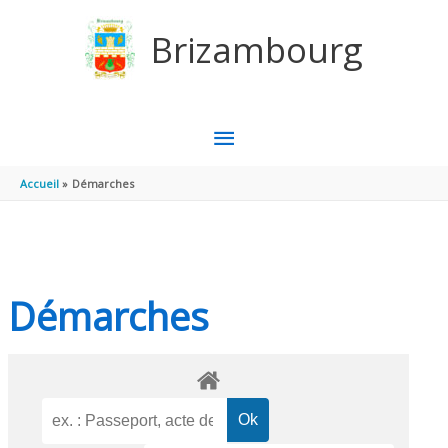
Aller au contenu
Aller au pied de page
Brizambourg
MENU
PRINCIPAL
Accueil
Démarches
Démarches