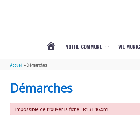
Aller au contenu
Aller au pied de page
VOTRE COMMUNE
VIE MUNIC
ACTUALITÉS
Accueil
Démarches
DE
Démarches
BRIZAMBOURG
Impossible de trouver la fiche : R13146.xml