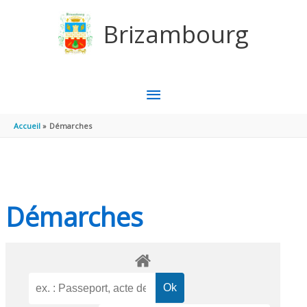
Aller au contenu
Aller au pied de page
Brizambourg
MENU
PRINCIPAL
Accueil
Démarches
Démarches