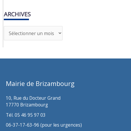
ARCHIVES
A
r
c
h
i
v
Mairie de Brizambourg
e
s
10, Rue du Docteur Grand
17770 Brizambourg
Tél. 05 46 95 97 03
06-37-17-63-96 (pour les urgences)