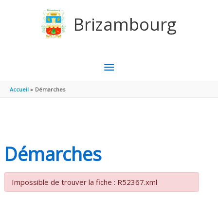
Aller au contenu
Aller au pied de page
Brizambourg
MENU
PRINCIPAL
Accueil
Démarches
Démarches
Impossible de trouver la fiche : R52367.xml