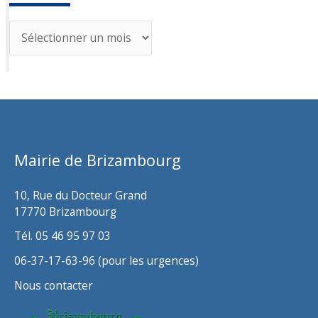
A
r
c
h
i
v
Mairie de Brizambourg
e
s
10, Rue du Docteur Grand
17770 Brizambourg
Tél. 05 46 95 97 03
06-37-17-63-96 (pour les urgences)
Nous contacter