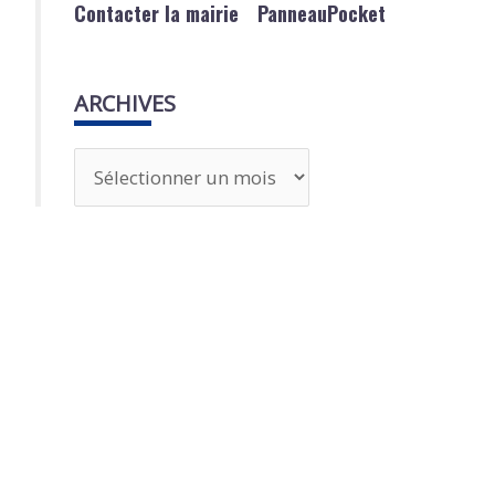
Contacter la mairie
PanneauPocket
ARCHIVES
A
r
c
h
i
v
e
s