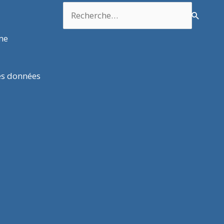
Rechercher :
rme
es données