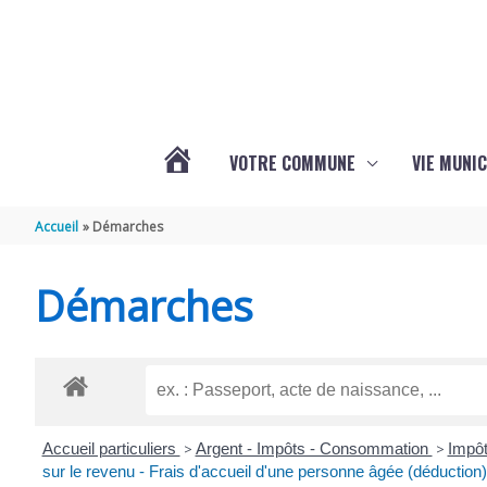
Aller au contenu
Aller au pied de page
VOTRE COMMUNE
VIE MUNIC
ACTUALITÉS
Accueil
Démarches
DE
Démarches
BRIZAMBOURG
Accueil particuliers
>
Argent - Impôts - Consommation
>
Impôt
sur le revenu - Frais d'accueil d'une personne âgée (déduction)