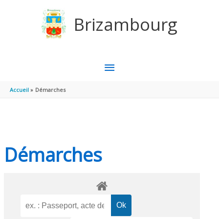
Aller au contenu
Aller au pied de page
Brizambourg
MENU
PRINCIPAL
Accueil
Démarches
Démarches