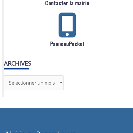
Contacter la mairie
PanneauPocket
ARCHIVES
A
r
c
h
i
v