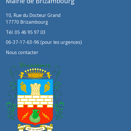
Mairie de Brizambourg
e
s
10, Rue du Docteur Grand
17770 Brizambourg
Tél. 05 46 95 97 03
06-37-17-63-96 (pour les urgences)
Nous contacter