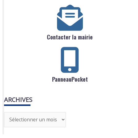
Contacter la mairie
PanneauPocket
ARCHIVES
A
r
c