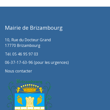
h
i
v
Mairie de Brizambourg
e
s
10, Rue du Docteur Grand
17770 Brizambourg
Tél. 05 46 95 97 03
06-37-17-63-96 (pour les urgences)
Nous contacter