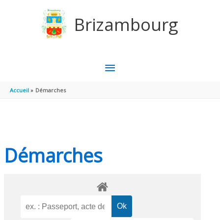
Aller au contenu
Aller au pied de page
Brizambourg
MENU
PRINCIPAL
Accueil
Démarches
Démarches