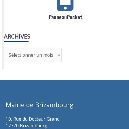
PanneauPocket
ARCHIVES
A
r
c
h
i
v
Mairie de Brizambourg
e
s
10, Rue du Docteur Grand
17770 Brizambourg