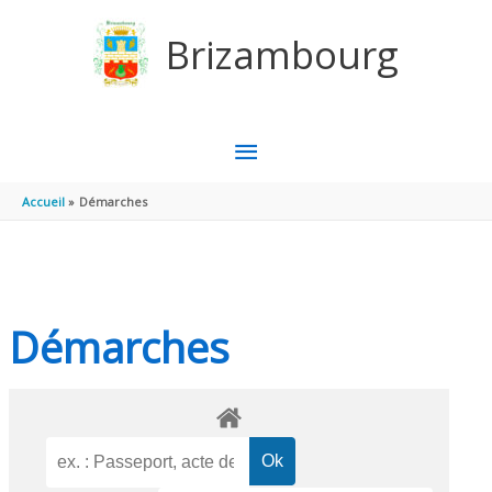
Aller au contenu
Aller au pied de page
Brizambourg
MENU
PRINCIPAL
Accueil
Démarches
Démarches