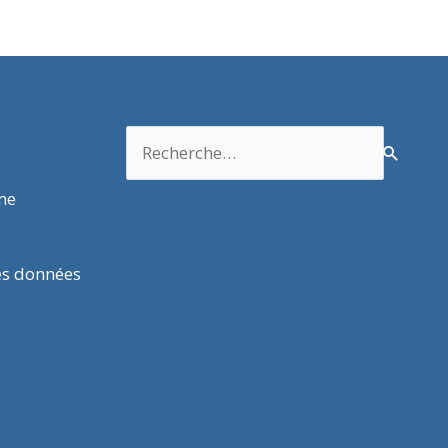
Rechercher :
rme
es données