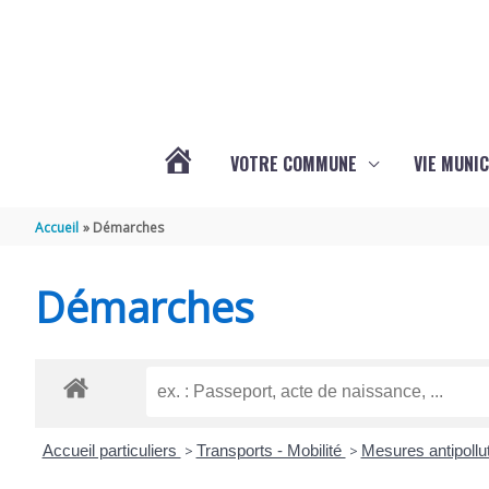
Aller au contenu
Aller au pied de page
VOTRE COMMUNE
VIE MUNIC
ACTUALITÉS
Accueil
Démarches
DE
Démarches
BRIZAMBOURG
Accueil particuliers
>
Transports - Mobilité
>
Mesures antipollu