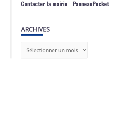
Contacter la mairie
PanneauPocket
ARCHIVES
A
r
c
h
i
v
e
s