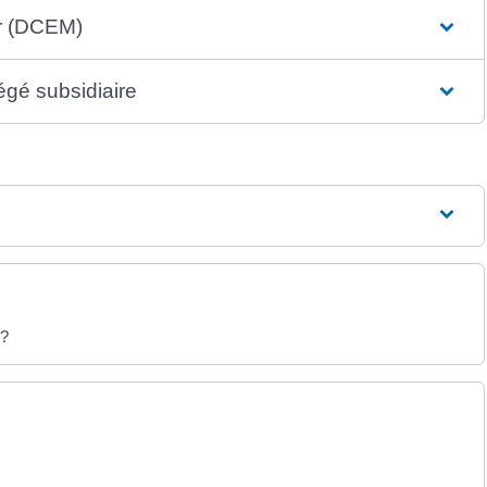
er (DCEM)
égé subsidiaire
 ?