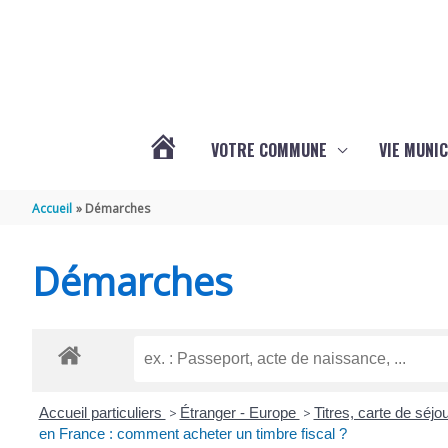
Aller au contenu
Aller au pied de page
VOTRE COMMUNE
VIE MUNIC
ACTUALITÉS
Accueil
Démarches
DE
Démarches
BRIZAMBOURG
Accueil particuliers
>
Étranger - Europe
>
Titres, carte de séj
en France : comment acheter un timbre fiscal ?