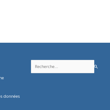
Rechercher :
rme
es données