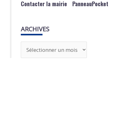
Contacter la mairie
PanneauPocket
ARCHIVES
A
r
c
h
i
v
e
s