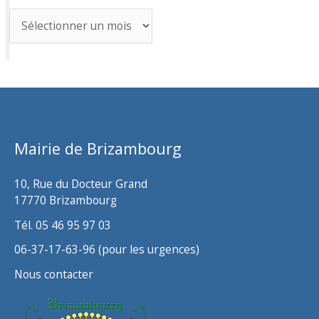
A
r
c
h
i
v
Mairie de Brizambourg
e
s
10, Rue du Docteur Grand
17770 Brizambourg
Tél. 05 46 95 97 03
06-37-17-63-96 (pour les urgences)
Nous contacter