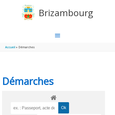
Aller au contenu
Aller au pied de page
Brizambourg
MENU
PRINCIPAL
Accueil
Démarches
Démarches