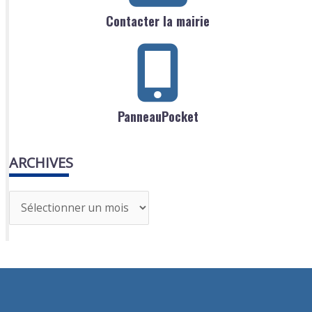
Contacter la mairie
PanneauPocket
ARCHIVES
A
r
c
h
i
v