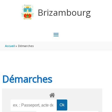
Aller au contenu
Aller au pied de page
Brizambourg
MENU
PRINCIPAL
Accueil
Démarches
Démarches