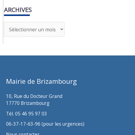
ARCHIVES
A
r
c
h
i
v
Mairie de Brizambourg
e
s
10, Rue du Docteur Grand
17770 Brizambourg
Tél. 05 46 95 97 03
06-37-17-63-96 (pour les urgences)
Nous contacter