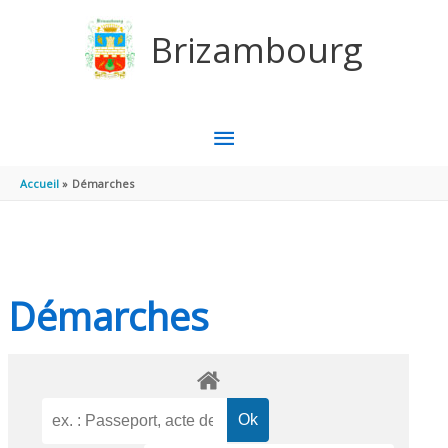
Aller au contenu
Aller au pied de page
Brizambourg
MENU
PRINCIPAL
Accueil
Démarches
Démarches