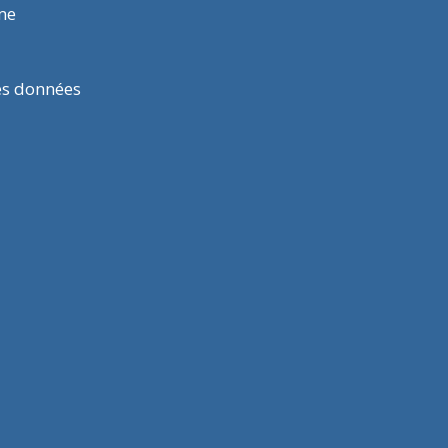
rme
es données