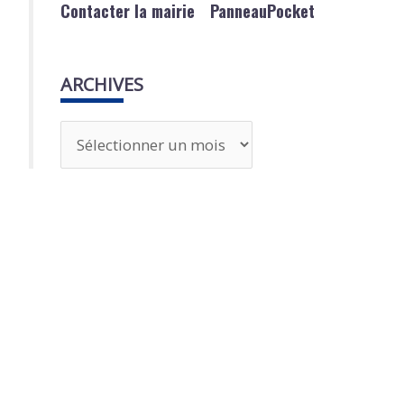
Contacter la mairie
PanneauPocket
ARCHIVES
A
r
c
h
i
v
e
s