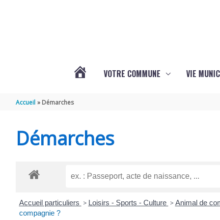
Aller au contenu
Aller au pied de page
VOTRE COMMUNE
VIE MUNIC
ACTUALITÉS
Accueil
Démarches
DE
Démarches
BRIZAMBOURG
Accueil particuliers
>
Loisirs - Sports - Culture
>
Animal de c
compagnie ?