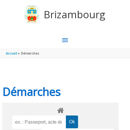
Aller au contenu
Aller au pied de page
Brizambourg
MENU
PRINCIPAL
Accueil
Démarches
Démarches