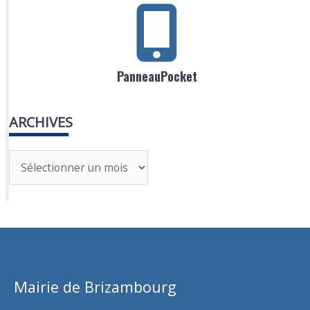
PanneauPocket
ARCHIVES
A
r
c
h
i
v
Mairie de Brizambourg
e