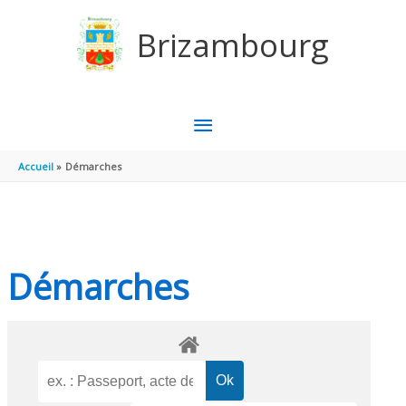
Aller au contenu
Aller au pied de page
Brizambourg
MENU
PRINCIPAL
Accueil
Démarches
Démarches