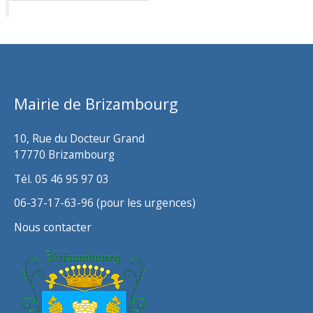
c
h
i
v
Mairie de Brizambourg
e
s
10, Rue du Docteur Grand
17770 Brizambourg
Tél. 05 46 95 97 03
06-37-17-63-96 (pour les urgences)
Nous contacter