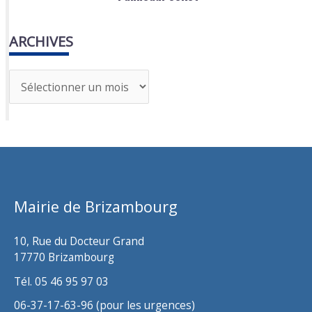
ARCHIVES
A
r
c
h
i
v
Mairie de Brizambourg
e
s
10, Rue du Docteur Grand
17770 Brizambourg
Tél. 05 46 95 97 03
06-37-17-63-96 (pour les urgences)