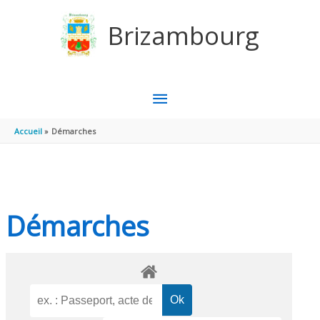
Aller au contenu
Aller au pied de page
Brizambourg
MENU
PRINCIPAL
Accueil
Démarches
Démarches