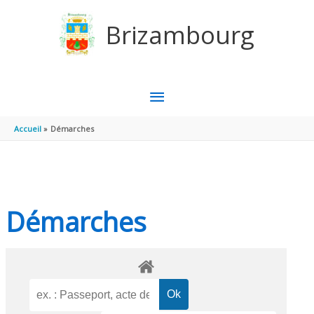
Aller au contenu
Aller au pied de page
Brizambourg
MENU
PRINCIPAL
Accueil
Démarches
Démarches