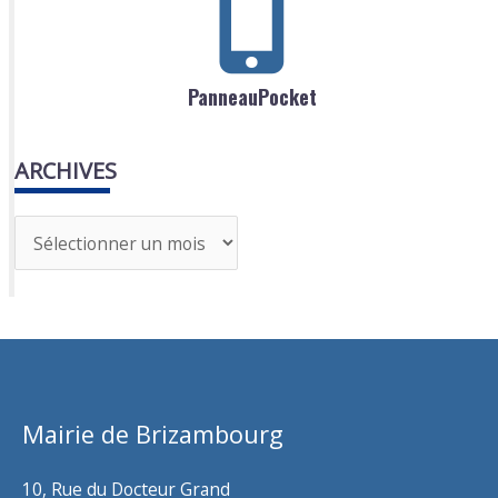
PanneauPocket
ARCHIVES
A
r
c
h
i
v
Mairie de Brizambourg
e
s
10, Rue du Docteur Grand