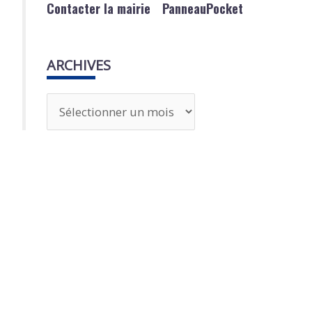
Contacter la mairie
PanneauPocket
ARCHIVES
A
r
c
h
i
v
e
s