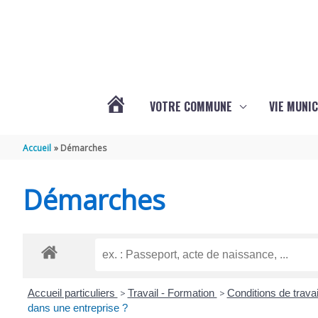
Aller au contenu
Aller au pied de page
VOTRE COMMUNE
VIE MUNIC
ACTUALITÉS
Accueil
Démarches
DE
Démarches
BRIZAMBOURG
Accueil particuliers
>
Travail - Formation
>
Conditions de travai
dans une entreprise ?