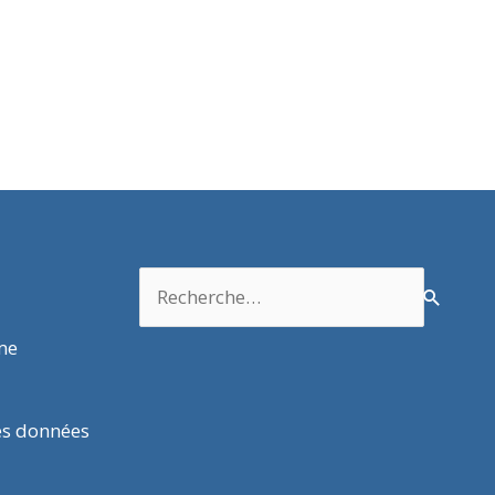
Rechercher :
rme
es données