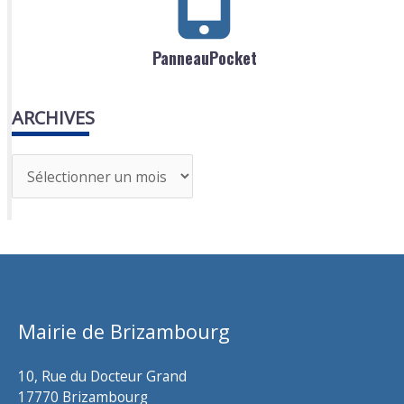
PanneauPocket
ARCHIVES
A
r
c
h
i
v
Mairie de Brizambourg
e
s
10, Rue du Docteur Grand
17770 Brizambourg