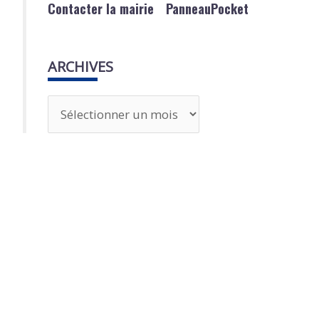
Contacter la mairie
PanneauPocket
ARCHIVES
A
r
c
h
i
v
e
s