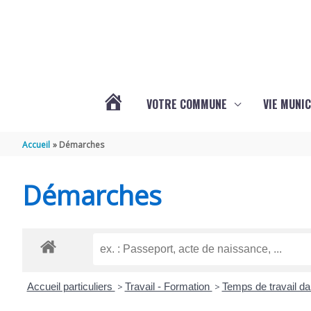
Aller au contenu
Aller au pied de page
VOTRE COMMUNE
VIE MUNIC
ACTUALITÉS
Accueil
Démarches
DE
Démarches
BRIZAMBOURG
Accueil particuliers
>
Travail - Formation
>
Temps de travail da