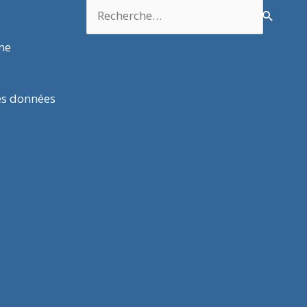
Rechercher :
rme
es données