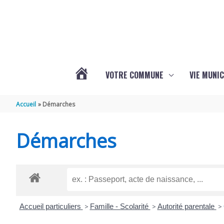
Aller au contenu
Aller au pied de page
VOTRE COMMUNE
VIE MUNIC
ACTUALITÉS
Accueil
Démarches
DE
Démarches
BRIZAMBOURG
Accueil particuliers
>
Famille - Scolarité
>
Autorité parentale
>