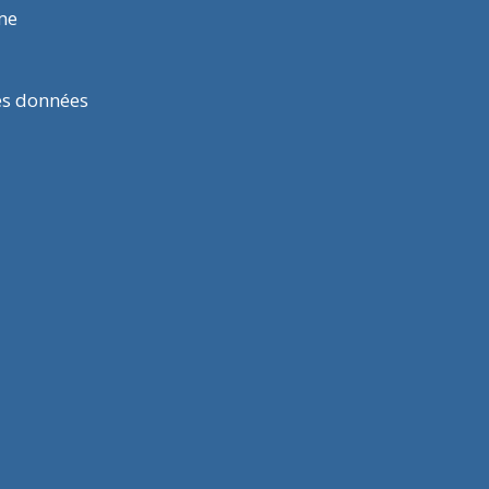
rme
es données