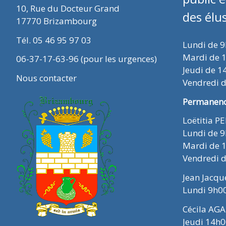
10, Rue du Docteur Grand
des élu
17770 Brizambourg
Tél. 05 46 95 97 03
Lundi de 
Mardi de 
06-37-17-63-96 (pour les urgences)
Jeudi de 1
Nous contacter
Vendredi 
Permanence
Loëtitia P
Lundi de 
Mardi de 
Vendredi 
Jean Jacq
Lundi 9h0
Cécila AGA
Jeudi 14h