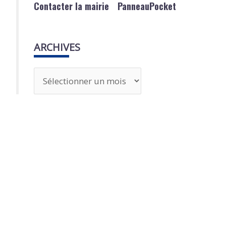
Contacter la mairie
PanneauPocket
ARCHIVES
A
r
c
h
i
v
e
s