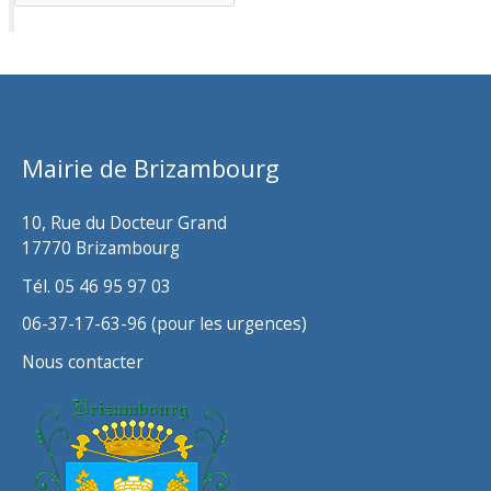
r
c
h
i
v
Mairie de Brizambourg
e
s
10, Rue du Docteur Grand
17770 Brizambourg
Tél. 05 46 95 97 03
06-37-17-63-96 (pour les urgences)
Nous contacter