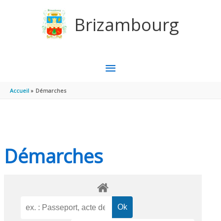
Aller au contenu
Aller au pied de page
Brizambourg
MENU
PRINCIPAL
Accueil
Démarches
Démarches