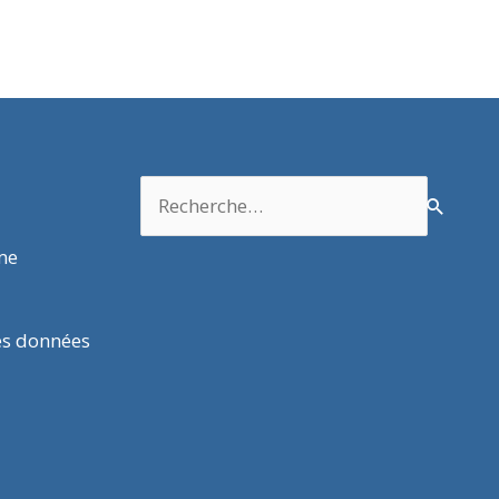
Rechercher :
rme
es données