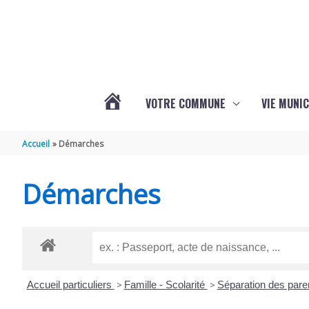
Aller au contenu
Aller au pied de page
VOTRE COMMUNE
VIE MUNIC
ACTUALITÉS
Accueil
Démarches
DE
Démarches
BRIZAMBOURG
Accueil particuliers
>
Famille - Scolarité
>
Séparation des par