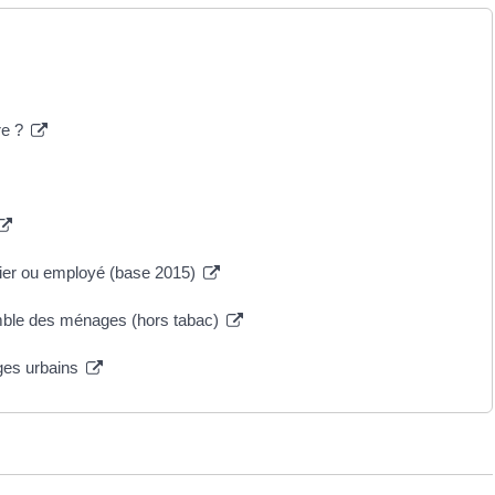
re ?
rier ou employé (base 2015)
emble des ménages (hors tabac)
ages urbains