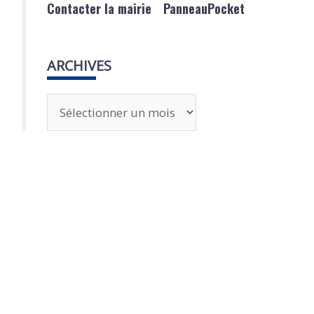
Contacter la mairie
PanneauPocket
ARCHIVES
A
r
c
h
i
v
e
s