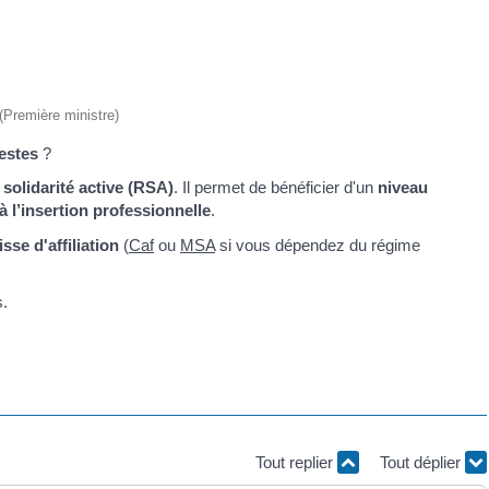
 (Première ministre)
estes
?
solidarité active (RSA)
. Il permet de bénéficier d'un
niveau
’insertion professionnelle
.
isse d'affiliation
(
Caf
ou
MSA
si vous dépendez du régime
s.
Tout replier
Tout déplier