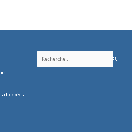
Rechercher :
rme
es données