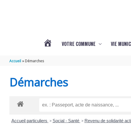
Aller au contenu
Aller au pied de page
VOTRE COMMUNE
VIE MUNIC
ACTUALITÉS
Accueil
Démarches
DE
Démarches
BRIZAMBOURG
Accueil particuliers
>
Social - Santé
>
Revenu de solidarité ac