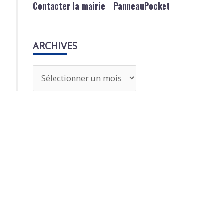
Contacter la mairie
PanneauPocket
ARCHIVES
A
r
c
h
i
v
e
s