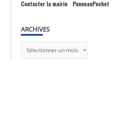
Contacter la mairie
PanneauPocket
ARCHIVES
A
r
c
h
i
v
e
s