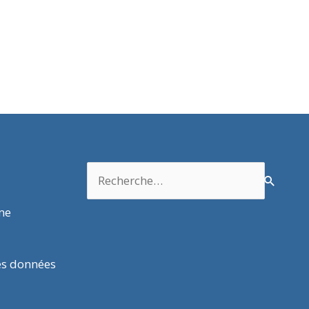
Rechercher :
rme
es données