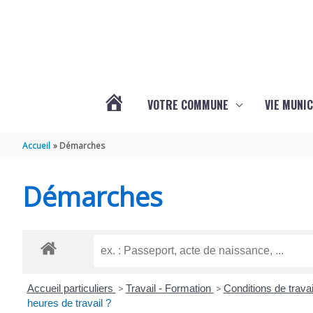
Aller au contenu
Aller au pied de page
VOTRE COMMUNE
VIE MUNIC
ACTUALITÉS
Accueil
Démarches
DE
Démarches
BRIZAMBOURG
Accueil particuliers
>
Travail - Formation
>
Conditions de travai
heures de travail ?