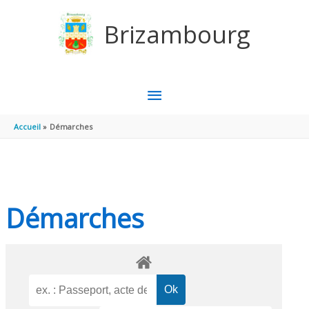
Aller au contenu
Aller au pied de page
Brizambourg
MENU
PRINCIPAL
Accueil
Démarches
Démarches