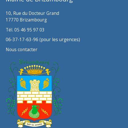
e
s
10, Rue du Docteur Grand
17770 Brizambourg
Tél. 05 46 95 97 03
06-37-17-63-96 (pour les urgences)
Nous contacter