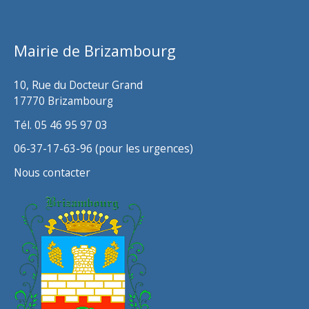
i
v
Mairie de Brizambourg
e
s
10, Rue du Docteur Grand
17770 Brizambourg
Tél. 05 46 95 97 03
06-37-17-63-96 (pour les urgences)
Nous contacter