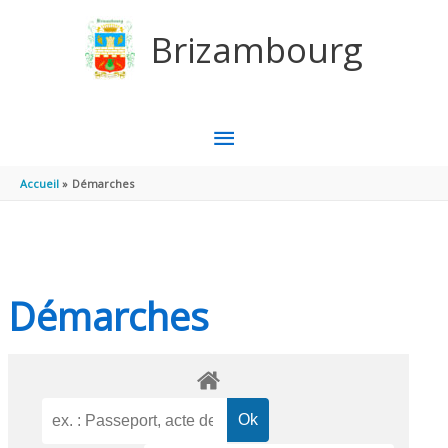
Aller au contenu
Aller au pied de page
Brizambourg
MENU
PRINCIPAL
Accueil
Démarches
Démarches