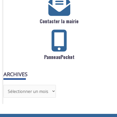
Contacter la mairie
PanneauPocket
ARCHIVES
A
r
c
h