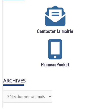
Contacter la mairie
PanneauPocket
ARCHIVES
A
r