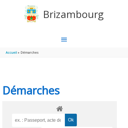
Aller au contenu
Aller au pied de page
Brizambourg
MENU
PRINCIPAL
Accueil
Démarches
Démarches