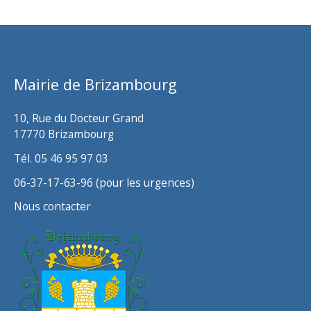
c
h
i
v
Mairie de Brizambourg
e
s
10, Rue du Docteur Grand
17770 Brizambourg
Tél. 05 46 95 97 03
06-37-17-63-96 (pour les urgences)
Nous contacter