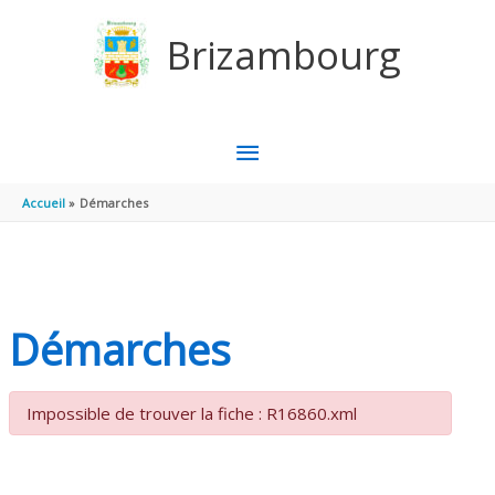
Aller au contenu
Aller au pied de page
Brizambourg
MENU
PRINCIPAL
Accueil
Démarches
Démarches
Impossible de trouver la fiche : R16860.xml