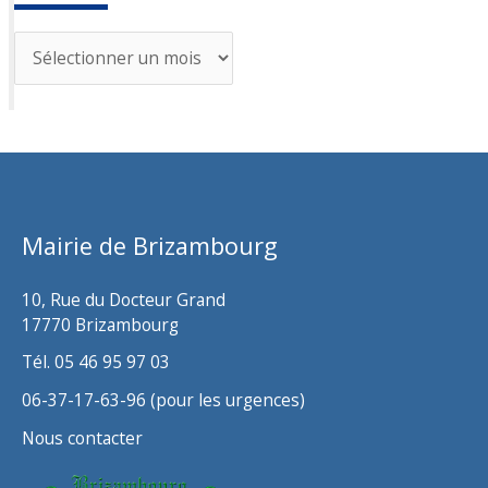
A
r
c
h
i
v
Mairie de Brizambourg
e
s
10, Rue du Docteur Grand
17770 Brizambourg
Tél. 05 46 95 97 03
06-37-17-63-96 (pour les urgences)
Nous contacter