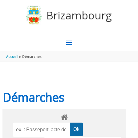
Aller au contenu
Aller au pied de page
Brizambourg
MENU
PRINCIPAL
Accueil
Démarches
Démarches