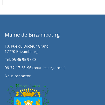
c
h
i
v
Mairie de Brizambourg
e
s
10, Rue du Docteur Grand
17770 Brizambourg
Tél. 05 46 95 97 03
06-37-17-63-96 (pour les urgences)
Nous contacter