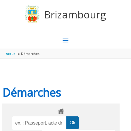
Aller au contenu
Aller au pied de page
Brizambourg
MENU
PRINCIPAL
Accueil
Démarches
Démarches