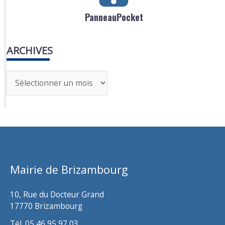
PanneauPocket
ARCHIVES
A
r
c
h
i
v
Mairie de Brizambourg
e
s
10, Rue du Docteur Grand
17770 Brizambourg
Tél. 05 46 95 97 03