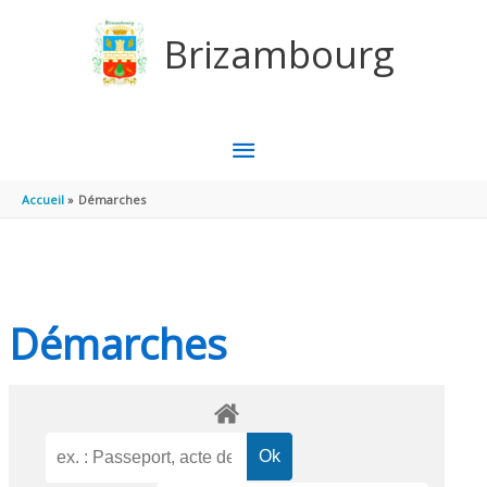
Aller au contenu
Aller au pied de page
Brizambourg
MENU
PRINCIPAL
Accueil
Démarches
Démarches