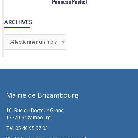
PanneauPocket
ARCHIVES
A
r
c
h
i
v
Mairie de Brizambourg
e
s
10, Rue du Docteur Grand
17770 Brizambourg
Tél. 05 46 95 97 03