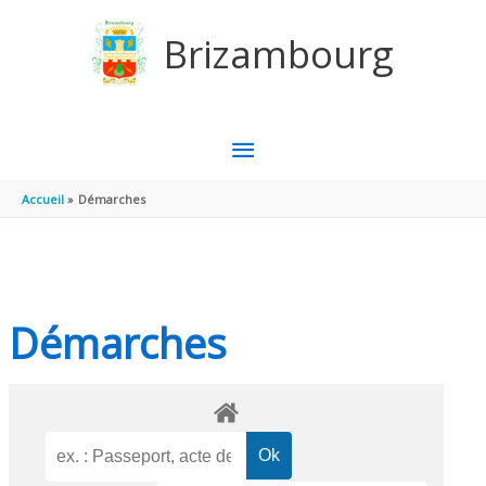
Aller au contenu
Aller au pied de page
Brizambourg
MENU
PRINCIPAL
Accueil
Démarches
Démarches