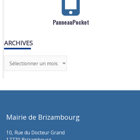
PanneauPocket
ARCHIVES
A
r
c
h
i
v
Mairie de Brizambourg
e
s
10, Rue du Docteur Grand
17770 Brizambourg