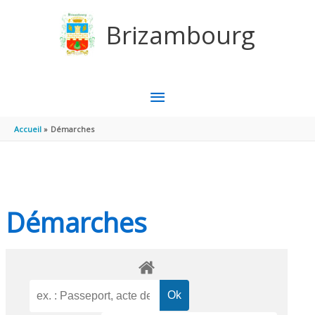
Aller au contenu
Aller au pied de page
Brizambourg
MENU
PRINCIPAL
Accueil
Démarches
Démarches