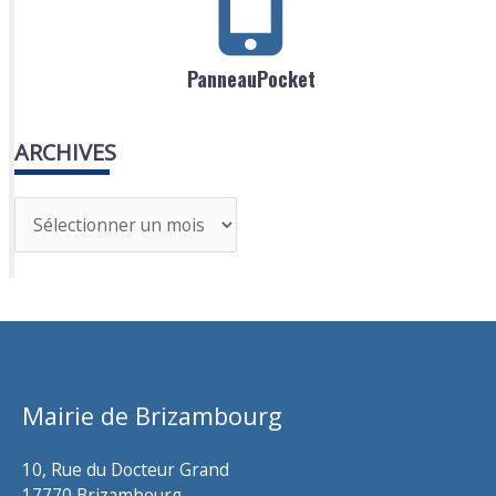
PanneauPocket
ARCHIVES
A
r
c
h
i
v
Mairie de Brizambourg
e
s
10, Rue du Docteur Grand
17770 Brizambourg