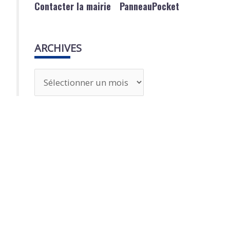
Contacter la mairie
PanneauPocket
ARCHIVES
A
r
c
h
i
v
e
s