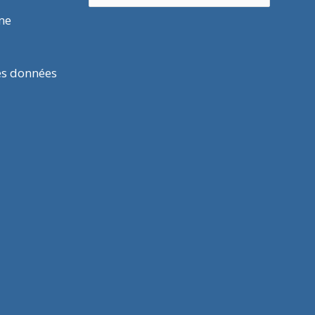
rme
es données