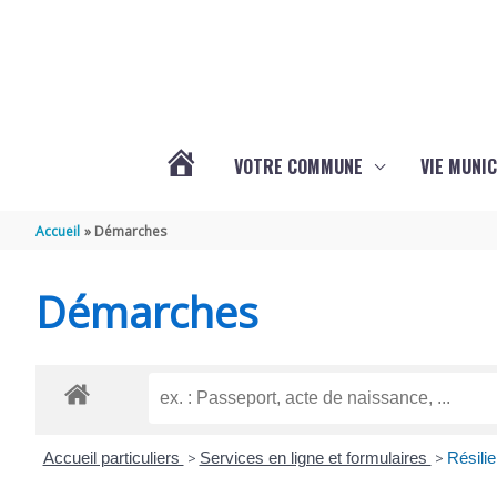
Aller au contenu
Aller au pied de page
VOTRE COMMUNE
VIE MUNIC
ACTUALITÉS
Accueil
Démarches
DE
Démarches
BRIZAMBOURG
Accueil particuliers
>
Services en ligne et formulaires
>
Résilie