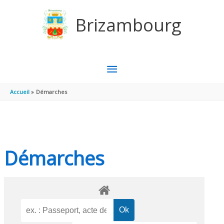
Aller au contenu
Aller au pied de page
Brizambourg
MENU
PRINCIPAL
Accueil
Démarches
Démarches