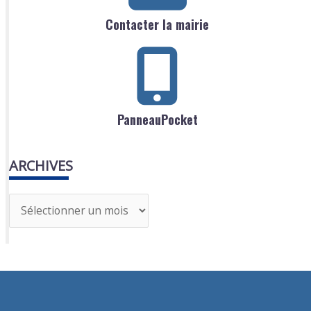
Contacter la mairie
PanneauPocket
ARCHIVES
A
r
c
h
i
v