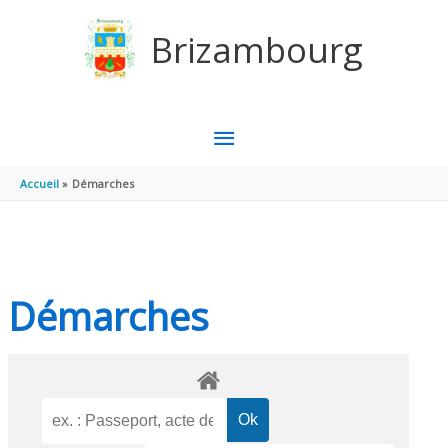
Aller au contenu
Aller au pied de page
Brizambourg
MENU
PRINCIPAL
Accueil
Démarches
Démarches