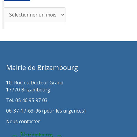
A
r
c
h
i
v
Mairie de Brizambourg
e
s
10, Rue du Docteur Grand
17770 Brizambourg
Tél. 05 46 95 97 03
06-37-17-63-96 (pour les urgences)
Nous contacter