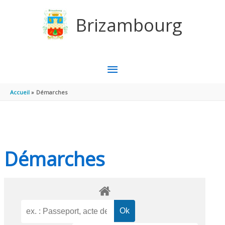
Aller au contenu
Aller au pied de page
Brizambourg
MENU
PRINCIPAL
Accueil
Démarches
Démarches