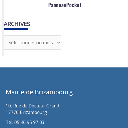
PanneauPocket
ARCHIVES
A
r
c
h
i
v
Mairie de Brizambourg
e
s
10, Rue du Docteur Grand
17770 Brizambourg
Tél. 05 46 95 97 03