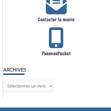
Contacter la mairie
PanneauPocket
ARCHIVES
A
r
c
h