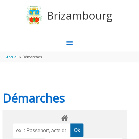
Aller au contenu
Aller au pied de page
Brizambourg
MENU
PRINCIPAL
Accueil
Démarches
Démarches