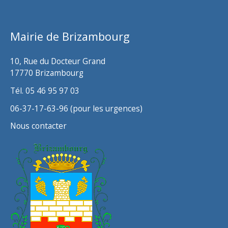
i
v
Mairie de Brizambourg
e
s
10, Rue du Docteur Grand
17770 Brizambourg
Tél. 05 46 95 97 03
06-37-17-63-96 (pour les urgences)
Nous contacter