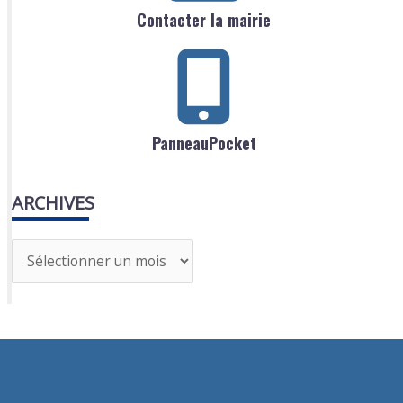
Contacter la mairie
PanneauPocket
ARCHIVES
A
r
c
h
i
v