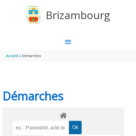
Aller au contenu
Aller au pied de page
Brizambourg
MENU
PRINCIPAL
Accueil
Démarches
Démarches