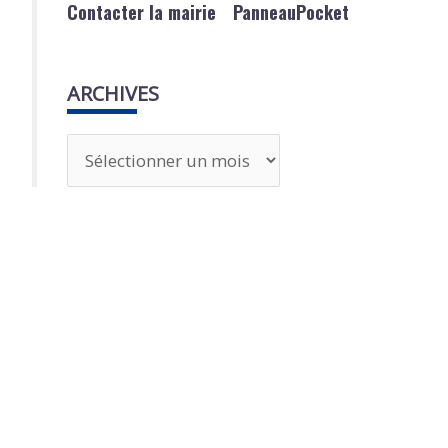
Contacter la mairie
PanneauPocket
ARCHIVES
A
r
c
h
i
v
e
s