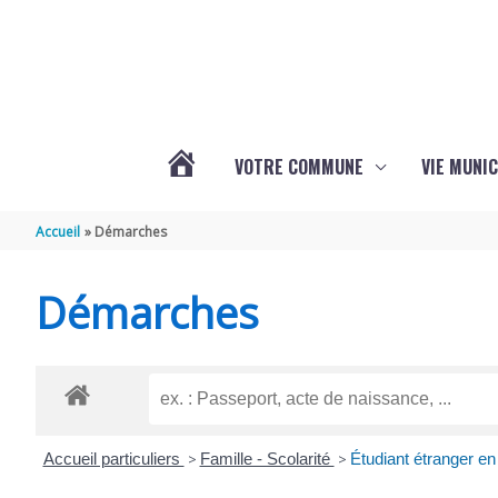
Aller au contenu
Aller au pied de page
VOTRE COMMUNE
VIE MUNIC
ACTUALITÉS
Accueil
Démarches
DE
Démarches
BRIZAMBOURG
Accueil particuliers
>
Famille - Scolarité
>
Étudiant étranger e