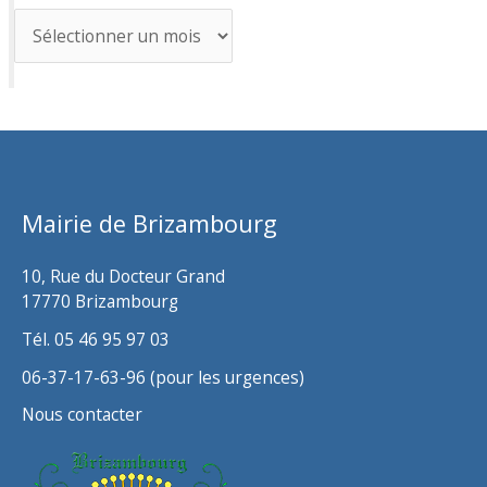
A
r
c
h
i
v
Mairie de Brizambourg
e
s
10, Rue du Docteur Grand
17770 Brizambourg
Tél. 05 46 95 97 03
06-37-17-63-96 (pour les urgences)
Nous contacter