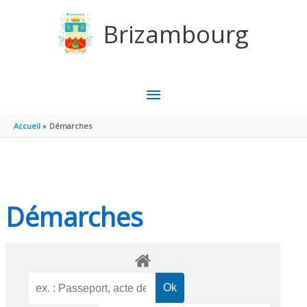
Aller au contenu
Aller au pied de page
Brizambourg
MENU
PRINCIPAL
Accueil
Démarches
Démarches